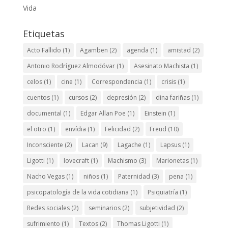
Vida
Etiquetas
Acto Fallido
(1)
Agamben
(2)
agenda
(1)
amistad
(2)
Antonio Rodríguez Almodóvar
(1)
Asesinato Machista
(1)
celos
(1)
cine
(1)
Correspondencia
(1)
crisis
(1)
cuentos
(1)
cursos
(2)
depresión
(2)
dina fariñas
(1)
documental
(1)
Edgar Allan Poe
(1)
Einstein
(1)
el otro
(1)
envídia
(1)
Felicidad
(2)
Freud
(10)
Inconsciente
(2)
Lacan
(9)
Lagache
(1)
Lapsus
(1)
Ligotti
(1)
lovecraft
(1)
Machismo
(3)
Marionetas
(1)
Nacho Vegas
(1)
niños
(1)
Paternidad
(3)
pena
(1)
psicopatología de la vida cotidiana
(1)
Psiquiatría
(1)
Redes sociales
(2)
seminarios
(2)
subjetividad
(2)
sufrimiento
(1)
Textos
(2)
Thomas Ligotti
(1)