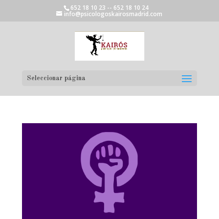
652 18 10 23 -- 652 18 10 24
info@psicologoskairosmadrid.com
Seleccionar página