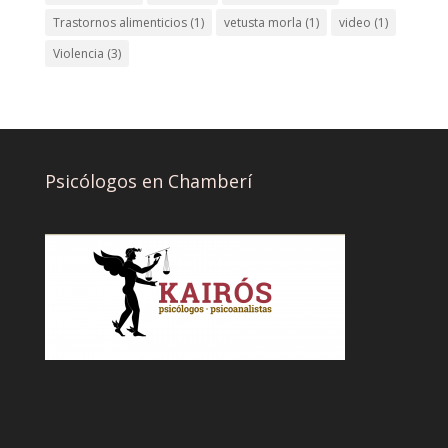
Trastornos alimenticios
(1)
vetusta morla
(1)
video
(1)
Violencia
(3)
Psicólogos en Chamberí