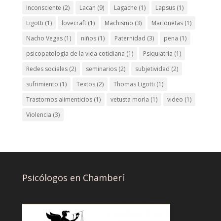
Inconsciente
(2)
Lacan
(9)
Lagache
(1)
Lapsus
(1)
Ligotti
(1)
lovecraft
(1)
Machismo
(3)
Marionetas
(1)
Nacho Vegas
(1)
niños
(1)
Paternidad
(3)
pena
(1)
psicopatología de la vida cotidiana
(1)
Psiquiatría
(1)
Redes sociales
(2)
seminarios
(2)
subjetividad
(2)
sufrimiento
(1)
Textos
(2)
Thomas Ligotti
(1)
Trastornos alimenticios
(1)
vetusta morla
(1)
video
(1)
Violencia
(3)
Psicólogos en Chamberí