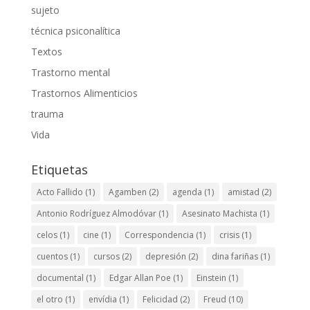
sujeto
técnica psiconalítica
Textos
Trastorno mental
Trastornos Alimenticios
trauma
Vida
Etiquetas
Acto Fallido
(1)
Agamben
(2)
agenda
(1)
amistad
(2)
Antonio Rodríguez Almodóvar
(1)
Asesinato Machista
(1)
celos
(1)
cine
(1)
Correspondencia
(1)
crisis
(1)
cuentos
(1)
cursos
(2)
depresión
(2)
dina fariñas
(1)
documental
(1)
Edgar Allan Poe
(1)
Einstein
(1)
el otro
(1)
envídia
(1)
Felicidad
(2)
Freud
(10)