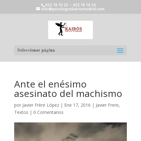
652 18 10 23 -- 652 18 10 24
info@psicologoskairosmadrid.com
Seleccionar página
Ante el enésimo
asesinato del machismo
por
Javier Frère López
|
Ene 17, 2016
|
Javier Frere
,
Textos
|
0 Comentarios