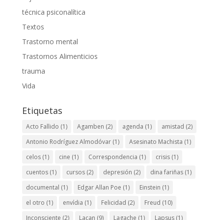
técnica psiconalítica
Textos
Trastorno mental
Trastornos Alimenticios
trauma
Vida
Etiquetas
Acto Fallido
(1)
Agamben
(2)
agenda
(1)
amistad
(2)
Antonio Rodríguez Almodóvar
(1)
Asesinato Machista
(1)
celos
(1)
cine
(1)
Correspondencia
(1)
crisis
(1)
cuentos
(1)
cursos
(2)
depresión
(2)
dina fariñas
(1)
documental
(1)
Edgar Allan Poe
(1)
Einstein
(1)
el otro
(1)
envídia
(1)
Felicidad
(2)
Freud
(10)
Inconsciente
(2)
Lacan
(9)
Lagache
(1)
Lapsus
(1)