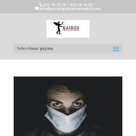
652 18 10 23 -- 652 18 10 24
info@psicologoskairosmadrid.com
Seleccionar página