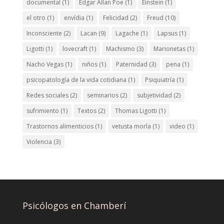
documental
(1)
Edgar Allan Poe
(1)
Einstein
(1)
el otro
(1)
envídia
(1)
Felicidad
(2)
Freud
(10)
Inconsciente
(2)
Lacan
(9)
Lagache
(1)
Lapsus
(1)
Ligotti
(1)
lovecraft
(1)
Machismo
(3)
Marionetas
(1)
Nacho Vegas
(1)
niños
(1)
Paternidad
(3)
pena
(1)
psicopatología de la vida cotidiana
(1)
Psiquiatría
(1)
Redes sociales
(2)
seminarios
(2)
subjetividad
(2)
sufrimiento
(1)
Textos
(2)
Thomas Ligotti
(1)
Trastornos alimenticios
(1)
vetusta morla
(1)
video
(1)
Violencia
(3)
Psicólogos en Chamberí