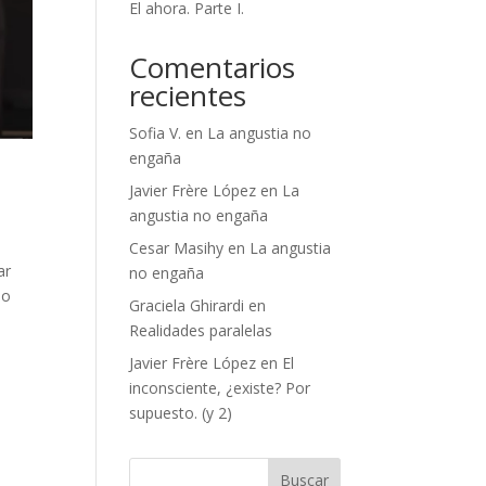
El ahora. Parte I.
Comentarios
recientes
Sofia V.
en
La angustia no
engaña
Javier Frère López
en
La
angustia no engaña
Cesar Masihy
en
La angustia
ar
no engaña
no
Graciela Ghirardi
en
Realidades paralelas
Javier Frère López
en
El
inconsciente, ¿existe? Por
supuesto. (y 2)