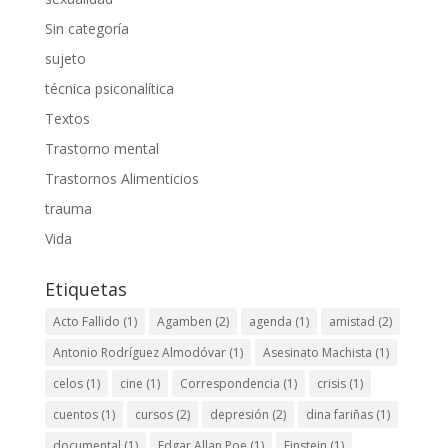
Sin categoría
sujeto
técnica psiconalítica
Textos
Trastorno mental
Trastornos Alimenticios
trauma
Vida
Etiquetas
Acto Fallido
(1)
Agamben
(2)
agenda
(1)
amistad
(2)
Antonio Rodríguez Almodóvar
(1)
Asesinato Machista
(1)
celos
(1)
cine
(1)
Correspondencia
(1)
crisis
(1)
cuentos
(1)
cursos
(2)
depresión
(2)
dina fariñas
(1)
documental
(1)
Edgar Allan Poe
(1)
Einstein
(1)