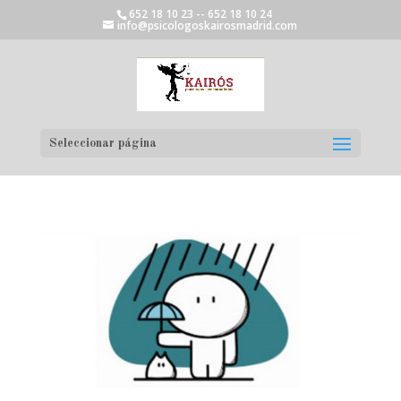
652 18 10 23 -- 652 18 10 24
info@psicologoskairosmadrid.com
Seleccionar página