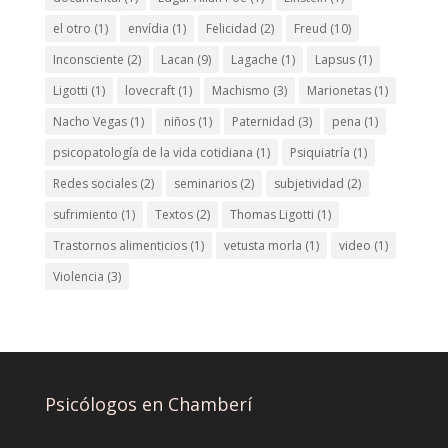
el otro
(1)
envídia
(1)
Felicidad
(2)
Freud
(10)
Inconsciente
(2)
Lacan
(9)
Lagache
(1)
Lapsus
(1)
Ligotti
(1)
lovecraft
(1)
Machismo
(3)
Marionetas
(1)
Nacho Vegas
(1)
niños
(1)
Paternidad
(3)
pena
(1)
psicopatología de la vida cotidiana
(1)
Psiquiatría
(1)
Redes sociales
(2)
seminarios
(2)
subjetividad
(2)
sufrimiento
(1)
Textos
(2)
Thomas Ligotti
(1)
Trastornos alimenticios
(1)
vetusta morla
(1)
video
(1)
Violencia
(3)
Psicólogos en Chamberí