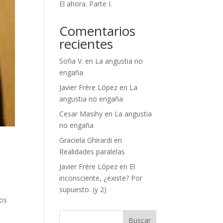
El ahora. Parte I.
Comentarios
recientes
Sofia V.
en
La angustia no
engaña
Javier Frère López
en
La
angustia no engaña
Cesar Masihy
en
La angustia
no engaña
Graciela Ghirardi
en
Realidades paralelas
Javier Frère López
en
El
inconsciente, ¿existe? Por
supuesto. (y 2)
los