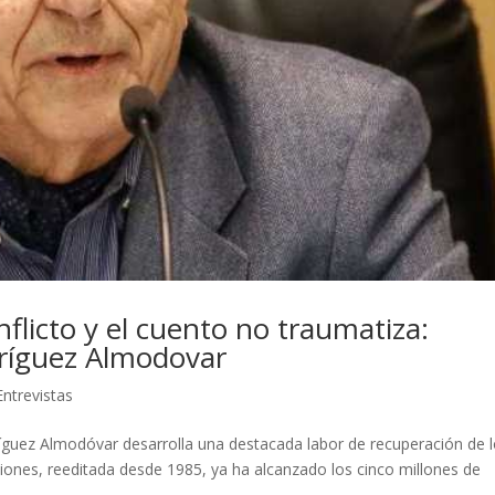
nflicto y el cuento no traumatiza:
dríguez Almodovar
Entrevistas
íguez Almodóvar desarrolla una destacada labor de recuperación de 
iones, reeditada desde 1985, ya ha alcanzado los cinco millones de