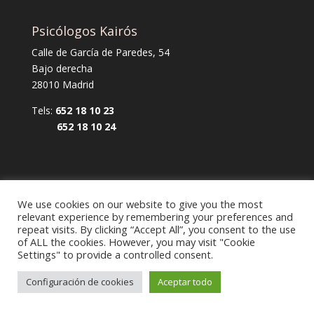
Psicólogos Kairós
Calle de García de Paredes, 54
Bajo derecha
28010 Madrid
Tels:
652 18 10 23
652 18 10 24
We use cookies on our website to give you the most
relevant experience by remembering your preferences and
repeat visits. By clicking “Accept All”, you consent to the use
Aviso legal y política de privacidad
of ALL the cookies. However, you may visit "Cookie
Settings" to provide a controlled consent.
Política de cookies
Configuración de cookies
Aceptar todo
Diseño Web Mi empresa