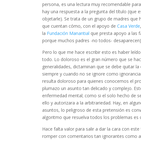
persona, es una lectura muy recomendable para q
hay una respuesta a la pregunta del título (que
objetarle). Se trata de un grupo de madres que 
que cuentan cómo, con el apoyo de
Casa Verde
la
Fundación Manantial
que presta apoyo a las f
porque muchos padres -no todos- desaparecen) 
Pero lo que me hace escribir esto es haber leíd
todo. Lo doloroso es el gran número que se hac
generalidades, dictaminan que se debe quitar la
siempre y cuando no se ignore como ignorancia.
resulta doloroso para quienes conocemos el prob
plumazo un asunto tan delicado y complejo. Esto
enfermedad mental; como si el solo hecho de ser 
ello y autorizara a la arbitrariedad. Hay, en alg
asuntos, lo peligroso de esta pretensión es co
algoritmo que resuelva todos los problemas es c
Hace falta valor para salir a dar la cara con e
romper con comentarios tan ignorantes como at