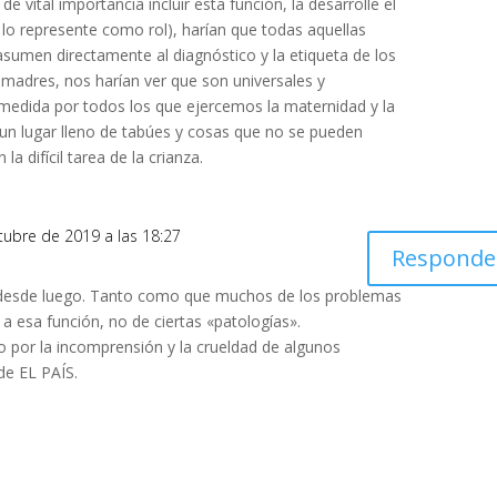
de vital importancia incluir esta función, la desarrolle el
e lo represente como rol), harían que todas aquellas
 asumen directamente al diagnóstico y la etiqueta de los
madres, nos harían ver que son universales y
edida por todos los que ejercemos la maternidad y la
s un lugar lleno de tabúes y cosas que no se pueden
la difícil tarea de la crianza.
tubre de 2019 a las 18:27
Responde
e, desde luego. Tanto como que muchos de los problemas
a esa función, no de ciertas «patologías».
o por la incomprensión y la crueldad de algunos
de EL PAÍS.