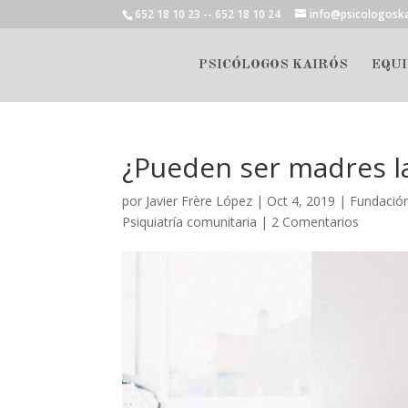
652 18 10 23 -- 652 18 10 24
info@psicologosk
PSICÓLOGOS KAIRÓS
EQUI
¿Pueden ser madres l
por
Javier Frère López
|
Oct 4, 2019
|
Fundació
Psiquiatría comunitaria
|
2 Comentarios