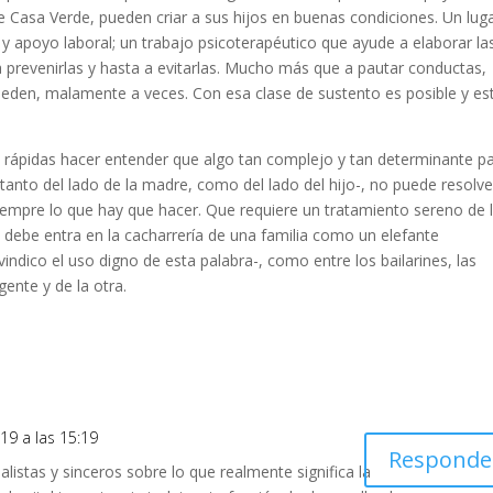
e Casa Verde, pueden criar a sus hijos en buenas condiciones. Un lug
l y apoyo laboral; un trabajo psicoterapéutico que ayude a elaborar la
revenirlas y hasta a evitarlas. Mucho más que a pautar conductas,
eden, malamente a veces. Con esa clase de sustento es posible y es
es rápidas hacer entender que algo tan complejo y tan determinante p
tanto del lado de la madre, como del lado del hijo-, no puede resolv
empre lo que hay que hacer. Que requiere un tratamiento sereno de 
 debe entra en la cacharrería de una familia como un elefante
indico el uso digno de esta palabra-, como entre los bailarines, las
ente y de la otra.
19 a las 15:19
Responde
listas y sinceros sobre lo que realmente significa la