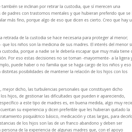
ambién se inclinan por retirar la custodia, que sí merecen una
os de padres con trastornos mentales y que hubieran preferido que se 
lar más fino, porque algo de eso que dicen es cierto. Creo que hay 
la retirada de la custodia se hace necesaria para proteger al menor;
- que los niños son la medicina de sus madres. El interés del menor s
 la custodia, porque a nadie se le debería escapar que muy mala tiene
ución. Por eso estas decisiones no se toman -mayormente- a la ligera 
jemplo, puede haber o no familia que se haga cargo de los niños y eso
distintas posibilidades de mantener la relación de los hijos con los
, mejor dicho, las turbulencias personales que constituyen dicho
 los hijos, de gestionar las dificultades que pueden ir apareciendo,
específico a este tipo de madres es, en buena medida, algo muy reci
uentan su experiencia y dicen preferible que les hubieran quitado la
ratamiento psiquiátrico básico, medicación y citas largas, para decirl
nstancias de los hijos son las de un franco abandono y deben ser
ra persona de la experiencia de algunas madres que, con el apoyo