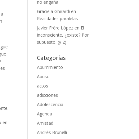
no engaña
Graciela Ghirardi
en
la
Realidades paralelas
un
Javier Frère López
en
El
inconsciente, ¿existe? Por
supuesto. (y 2)
igue
 que
Categorías
y
Aburrimiento
 es
Abuso
actos
adicciones
Adolescencia
ente.
Agenda
o en
Amistad
Andrés Brunelli