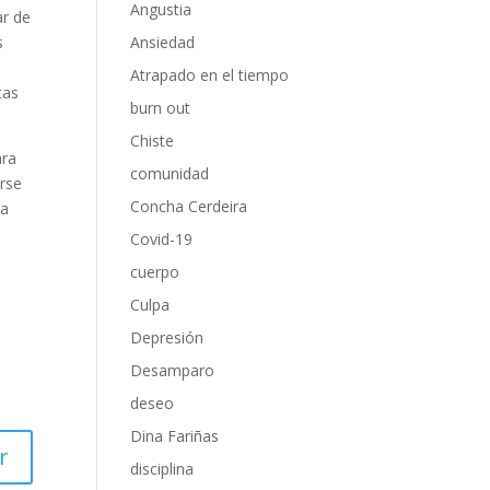
Angustia
ar de
Ansiedad
s
Atrapado en el tiempo
tas
burn out
Chiste
ara
comunidad
erse
Concha Cerdeira
la
Covid-19
cuerpo
Culpa
Depresión
Desamparo
deseo
Dina Fariñas
r
disciplina