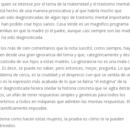
uien se interese por el tema de la maternidad y el trastorno mental. 
 está hecho de una manera provocativa y al que habría mucho que
han sido diagnosticadas de algún tipo de trastorno mental importante
, han podido criar hijos sanos. Casa Verde es un magnífico programa
amilias en que la madre (o el padre, aunque casi siempre son las mad
ha sido diagnosticada.
o los más de cien comentarios que la nota suscitó; como siempre, ha
en desde una gran ignorancia del tema y que, categóricamente y de
 custodia de sus hijos a estas madres. La ignorancia no es una mala 
 Es decir, se puede no saber, pero entonces, mejor, pregunta. Lo qu
lema de cerca, es la crueldad y el desprecio con que se ventila de u
 es la expresión más acabada de lo que se llama “el estigma” de la
diagnosticada hiciera olvidar la historia concreta que se agita detrá
unos, un afán de tener respuestas simples y genéricas para todos los
nvertirnos a todos en máquinas que admiten las mismas respuestas. El
ientíficamente imposible.
ste tema como hacen estas mujeres, la prueba es cómo te la pueden
revidos.