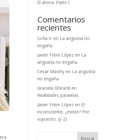
El ahora. Parte I.
Comentarios
recientes
Sofia V.
en
La angustia no
engaña
Javier Frère López
en
La
angustia no engaña
Cesar Masihy
en
La angustia
no engaña
Graciela Ghirardi
en
Realidades paralelas
Javier Frère López
en
El
inconsciente, ¿existe? Por
supuesto. (y 2)
mera