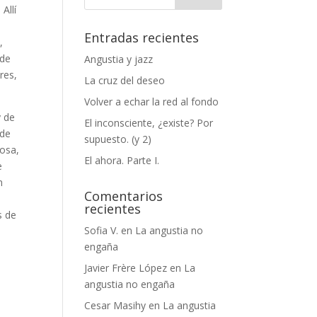
Allí
Entradas recientes
,
 de
Angustia y jazz
res,
La cruz del deseo
Volver a echar la red al fondo
y de
El inconsciente, ¿existe? Por
sde
supuesto. (y 2)
cosa,
El ahora. Parte I.
e
n
Comentarios
recientes
s de
Sofia V.
en
La angustia no
engaña
Javier Frère López
en
La
angustia no engaña
Cesar Masihy
en
La angustia