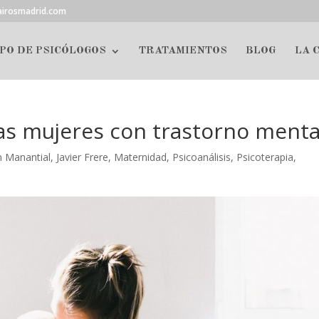
airosmadrid.com
PO DE PSICÓLOGOS
TRATAMIENTOS
BLOG
LA 
as mujeres con trastorno menta
n Manantial
,
Javier Frere
,
Maternidad
,
Psicoanálisis
,
Psicoterapia
,