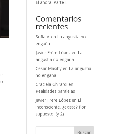
El ahora. Parte I.
Comentarios
recientes
Sofia V.
en
La angustia no
engaña
Javier Frère López
en
La
angustia no engaña
Cesar Masihy
en
La angustia
ar
no engaña
no
Graciela Ghirardi
en
Realidades paralelas
Javier Frère López
en
El
inconsciente, ¿existe? Por
supuesto. (y 2)