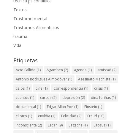
técnica psiconalítica
Textos
Trastorno mental
Trastornos Alimenticios
trauma
Vida
Etiquetas
Acto Fallido
(1)
Agamben
(2)
agenda
(1)
amistad
(2)
Antonio Rodríguez Almodóvar
(1)
Asesinato Machista
(1)
celos
(1)
cine
(1)
Correspondencia
(1)
crisis
(1)
cuentos
(1)
cursos
(2)
depresión
(2)
dina fariñas
(1)
documental
(1)
Edgar Allan Poe
(1)
Einstein
(1)
el otro
(1)
envídia
(1)
Felicidad
(2)
Freud
(10)
Inconsciente
(2)
Lacan
(9)
Lagache
(1)
Lapsus
(1)