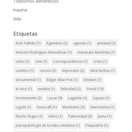
Trastornos Alimenticios
trauma
Vida
Etiquetas
Acto Fallido
(1)
Agamben
(2)
agenda
(1)
amistad
(2)
Antonio Rodríguez Almodóvar
(1)
Asesinato Machista
(1)
celos
(1)
cine
(1)
Correspondencia
(1)
crisis
(1)
cuentos
(1)
cursos
(2)
depresión
(2)
dina fariñas
(1)
documental
(1)
Edgar Allan Poe
(1)
Einstein
(1)
el otro
(1)
envídia
(1)
Felicidad
(2)
Freud
(10)
Inconsciente
(2)
Lacan
(9)
Lagache
(1)
Lapsus
(1)
Ligotti
(1)
lovecraft
(1)
Machismo
(3)
Marionetas
(1)
Nacho Vegas
(1)
niños
(1)
Paternidad
(3)
pena
(1)
psicopatología de la vida cotidiana
(1)
Psiquiatría
(1)