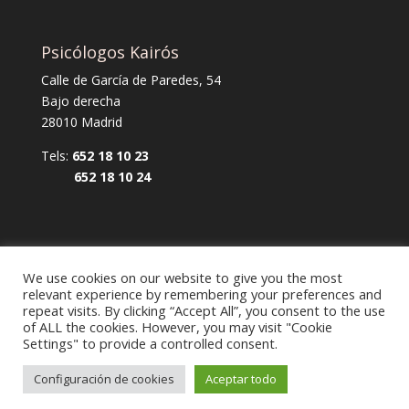
Psicólogos Kairós
Calle de García de Paredes, 54
Bajo derecha
28010 Madrid
Tels:
652 18 10 23
652 18 10 24
We use cookies on our website to give you the most
relevant experience by remembering your preferences and
repeat visits. By clicking “Accept All”, you consent to the use
Aviso legal y política de privacidad
of ALL the cookies. However, you may visit "Cookie
Settings" to provide a controlled consent.
Política de cookies
Configuración de cookies
Aceptar todo
Diseño Web Mi empresa