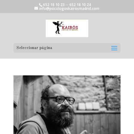
652 18 10 23 -- 652 18 10 24
info@psicologoskairosmadrid.com
Seleccionar página