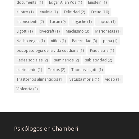
documental
(1)
Edgar Allan Poe
(1)
Einstein
(1)
el otro
(1)
envídia
(1)
Felicidad
(2)
Freud
(10)
Inconsciente
(2)
Lacan
(9)
Lagache
(1)
Lapsus
(1)
Ligotti
(1)
lovecraft
(1)
Machismo
(3)
Marionetas
(1)
Nacho Vegas
(1)
niños
(1)
Paternidad
(3)
pena
(1)
psicopatología de la vida cotidiana
(1)
Psiquiatría
(1)
Redes sociales
(2)
seminarios
(2)
subjetividad
(2)
sufrimiento
(1)
Textos
(2)
Thomas Ligotti
(1)
Trastornos alimenticios
(1)
vetusta morla
(1)
video
(1)
Violencia
(3)
Psicólogos en Chamberí