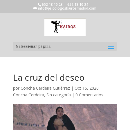
652 18 10 23 -- 652 18 10 24
info@psicologoskairosmadrid.com
Seleccionar página
La cruz del deseo
por
Concha Cerdeira Gutiérrez
|
Oct 15, 2020
|
Concha Cerdeira
,
Sin categoría
|
0 Comentarios