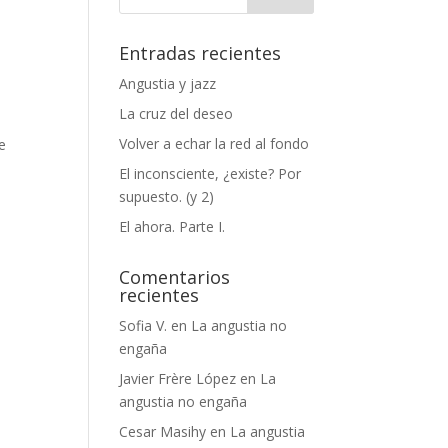
Entradas recientes
Angustia y jazz
La cruz del deseo
Volver a echar la red al fondo
e
El inconsciente, ¿existe? Por
supuesto. (y 2)
El ahora. Parte I.
Comentarios
recientes
Sofia V.
en
La angustia no
engaña
Javier Frère López
en
La
angustia no engaña
Cesar Masihy
en
La angustia