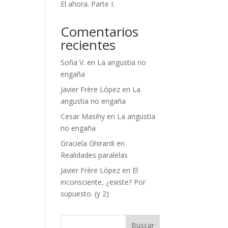
El ahora. Parte I.
Comentarios
recientes
Sofia V.
en
La angustia no
engaña
Javier Frère López
en
La
angustia no engaña
Cesar Masihy
en
La angustia
no engaña
Graciela Ghirardi
en
Realidades paralelas
Javier Frère López
en
El
inconsciente, ¿existe? Por
supuesto. (y 2)