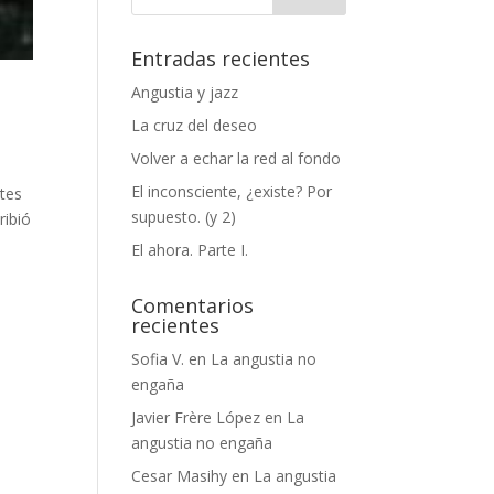
Entradas recientes
Angustia y jazz
La cruz del deseo
Volver a echar la red al fondo
El inconsciente, ¿existe? Por
ntes
supuesto. (y 2)
ribió
El ahora. Parte I.
Comentarios
recientes
Sofia V.
en
La angustia no
engaña
Javier Frère López
en
La
angustia no engaña
Cesar Masihy
en
La angustia