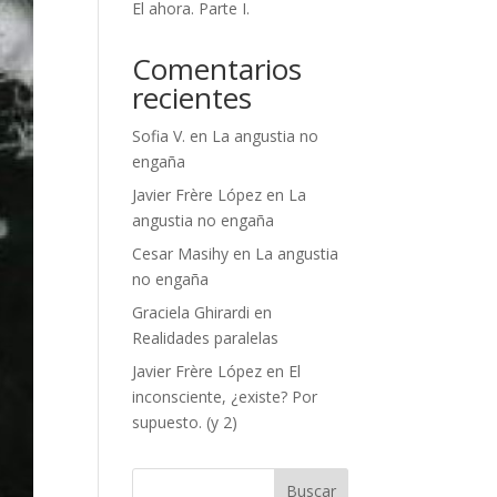
El ahora. Parte I.
Comentarios
recientes
Sofia V.
en
La angustia no
engaña
Javier Frère López
en
La
angustia no engaña
Cesar Masihy
en
La angustia
no engaña
Graciela Ghirardi
en
Realidades paralelas
Javier Frère López
en
El
inconsciente, ¿existe? Por
supuesto. (y 2)