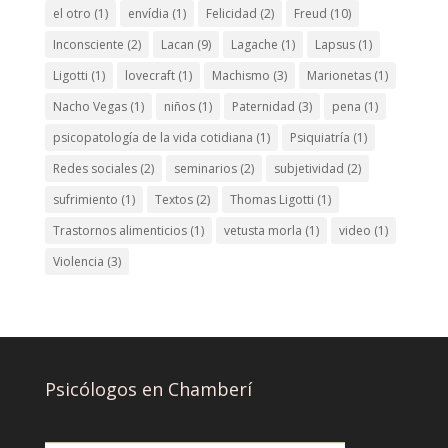
el otro
(1)
envídia
(1)
Felicidad
(2)
Freud
(10)
Inconsciente
(2)
Lacan
(9)
Lagache
(1)
Lapsus
(1)
Ligotti
(1)
lovecraft
(1)
Machismo
(3)
Marionetas
(1)
Nacho Vegas
(1)
niños
(1)
Paternidad
(3)
pena
(1)
psicopatología de la vida cotidiana
(1)
Psiquiatría
(1)
Redes sociales
(2)
seminarios
(2)
subjetividad
(2)
sufrimiento
(1)
Textos
(2)
Thomas Ligotti
(1)
Trastornos alimenticios
(1)
vetusta morla
(1)
video
(1)
Violencia
(3)
Psicólogos en Chamberí