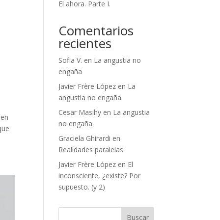
El ahora. Parte I.
Comentarios
recientes
Sofia V.
en
La angustia no
engaña
Javier Frère López
en
La
angustia no engaña
Cesar Masihy
en
La angustia
 en
no engaña
que
Graciela Ghirardi
en
Realidades paralelas
Javier Frère López
en
El
inconsciente, ¿existe? Por
supuesto. (y 2)