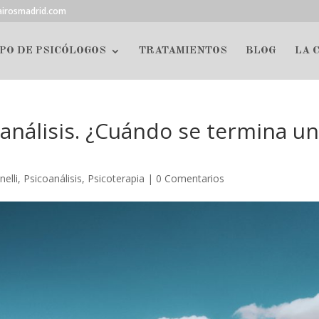
airosmadrid.com
PO DE PSICÓLOGOS
TRATAMIENTOS
BLOG
LA 
análisis. ¿Cuándo se termina u
elli
,
Psicoanálisis
,
Psicoterapia
|
0 Comentarios