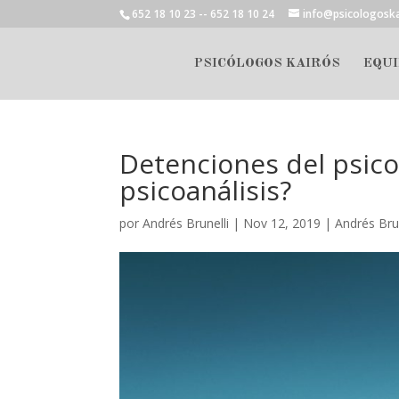
652 18 10 23 -- 652 18 10 24
info@psicologosk
PSICÓLOGOS KAIRÓS
EQUI
Detenciones del psico
psicoanálisis?
por
Andrés Brunelli
|
Nov 12, 2019
|
Andrés Brun