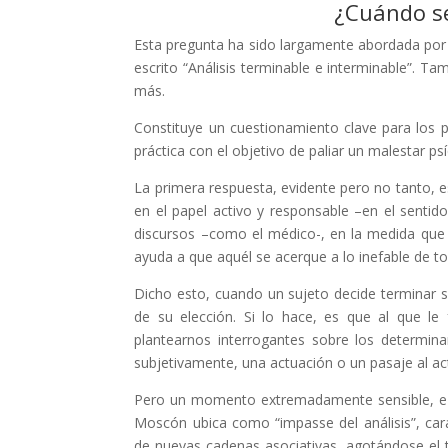
¿Cuándo s
Esta pregunta ha sido largamente abordada por 
escrito “Análisis terminable e interminable”. Ta
más.
Constituye un cuestionamiento clave para los 
práctica con el objetivo de paliar un malestar psí
La primera respuesta, evidente pero no tanto, e
en el papel activo y responsable –en el sentid
discursos –como el médico-, en la medida que u
ayuda a que aquél se acerque a lo inefable de to
Dicho esto, cuando un sujeto decide terminar su
de su elección. Si lo hace, es que al que le
plantearnos interrogantes sobre los determin
subjetivamente, una actuación o un pasaje al a
Pero un momento extremadamente sensible, e ine
Moscón ubica como “impasse del análisis”, car
de nuevas cadenas asociativas, agotándose el 