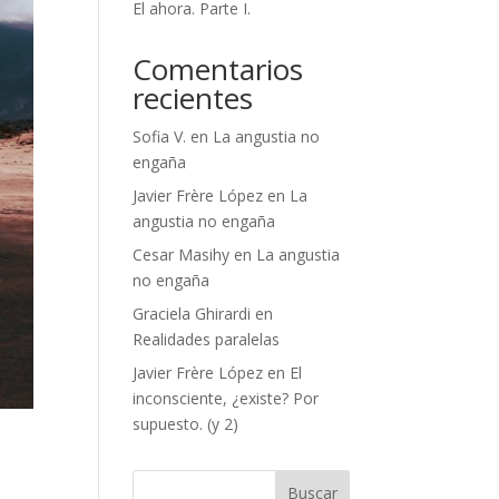
El ahora. Parte I.
Comentarios
recientes
Sofia V.
en
La angustia no
engaña
Javier Frère López
en
La
angustia no engaña
Cesar Masihy
en
La angustia
no engaña
Graciela Ghirardi
en
Realidades paralelas
Javier Frère López
en
El
inconsciente, ¿existe? Por
supuesto. (y 2)