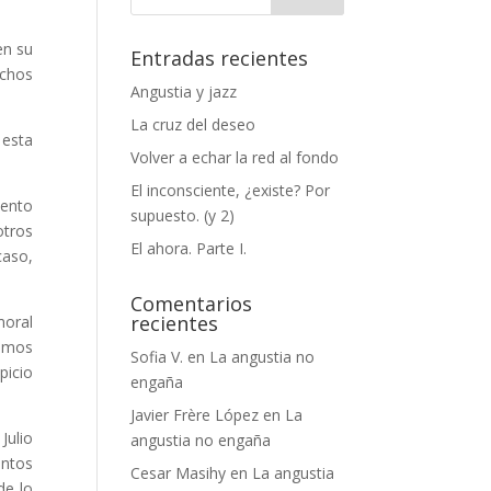
en su
Entradas recientes
uchos
Angustia y jazz
La cruz del deseo
 esta
Volver a echar la red al fondo
El inconsciente, ¿existe? Por
cento
supuesto. (y 2)
otros
El ahora. Parte I.
caso,
Comentarios
recientes
moral
demos
Sofia V.
en
La angustia no
picio
engaña
.
Javier Frère López
en
La
Julio
angustia no engaña
entos
Cesar Masihy
en
La angustia
de lo