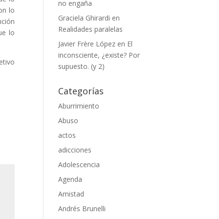
no engaña
on lo
Graciela Ghirardi
en
nción
Realidades paralelas
ue lo
Javier Frère López
en
El
inconsciente, ¿existe? Por
etivo
supuesto. (y 2)
Categorías
Aburrimiento
Abuso
actos
adicciones
Adolescencia
Agenda
Amistad
Andrés Brunelli