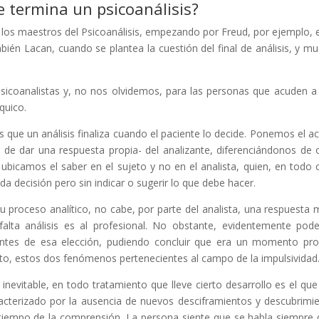
e termina un
psicoanálisis
?
los maestros del Psicoanálisis, empezando por Freud, por ejemplo, 
mbién Lacan, cuando se plantea la cuestión del final de análisis, y m
psicoanalistas y, no nos olvidemos, para las personas que acuden a
quico.
s que un análisis finaliza cuando el paciente lo decide. Ponemos el a
o de dar una respuesta propia- del analizante, diferenciándonos de 
bicamos el saber en el sujeto y no en el analista, quien, en todo 
da decisión pero sin indicar o sugerir lo que debe hacer.
 proceso analítico, no cabe, por parte del analista, una respuesta 
 falta análisis es al profesional. No obstante, evidentemente po
antes de esa elección, pudiendo concluir que era un momento pro
cto, estos dos fenómenos pertenecientes al campo de la impulsividad
vitable, en todo tratamiento que lleve cierto desarrollo es el que 
acterizado por la ausencia de nuevos desciframientos y descubrimi
tiempo de la comprensión. La persona siente que se habla siempre 