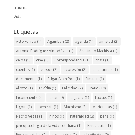
trauma
Vida
Etiquetas
Acto Fallido
(1)
Agamben
(2)
agenda
(1)
amistad
(2)
Antonio Rodríguez Almodóvar
(1)
Asesinato Machista
(1)
celos
(1)
cine
(1)
Correspondencia
(1)
crisis
(1)
cuentos
(1)
cursos
(2)
depresión
(2)
dina fariñas
(1)
documental
(1)
Edgar Allan Poe
(1)
Einstein
(1)
el otro
(1)
envídia
(1)
Felicidad
(2)
Freud
(10)
Inconsciente
(2)
Lacan
(9)
Lagache
(1)
Lapsus
(1)
Ligotti
(1)
lovecraft
(1)
Machismo
(3)
Marionetas
(1)
Nacho Vegas
(1)
niños
(1)
Paternidad
(3)
pena
(1)
psicopatología de la vida cotidiana
(1)
Psiquiatría
(1)
Redes sociales
(2)
seminarios
(2)
subjetividad
(2)