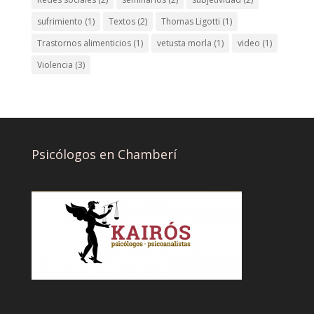
sufrimiento
(1)
Textos
(2)
Thomas Ligotti
(1)
Trastornos alimenticios
(1)
vetusta morla
(1)
video
(1)
Violencia
(3)
Psicólogos en Chamberí