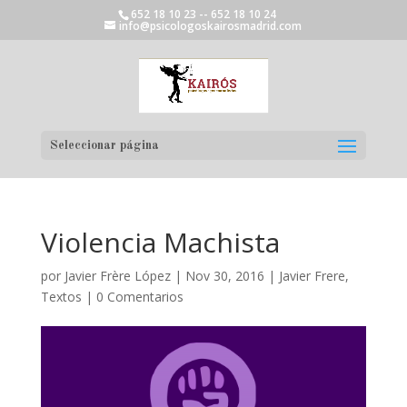
652 18 10 23 -- 652 18 10 24
info@psicologoskairosmadrid.com
Seleccionar página
Violencia Machista
por
Javier Frère López
|
Nov 30, 2016
|
Javier Frere
,
Textos
|
0 Comentarios