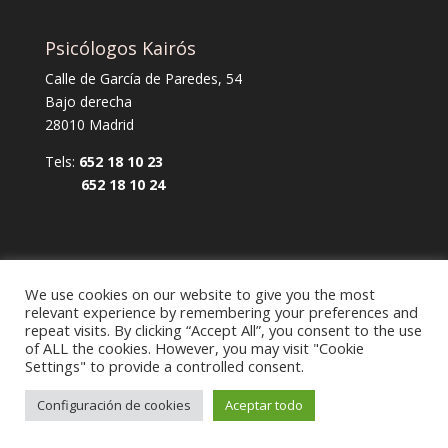
Psicólogos Kairós
Calle de García de Paredes, 54
Bajo derecha
28010 Madrid
Tels:
652 18 10 23
652 18 10 24
We use cookies on our website to give you the most
relevant experience by remembering your preferences and
repeat visits. By clicking “Accept All”, you consent to the use
of ALL the cookies. However, you may visit "Cookie
Aviso legal y política de privacidad
Settings" to provide a controlled consent.
Política de cookies
Configuración de cookies
Aceptar todo
Diseño Web Mi empresa