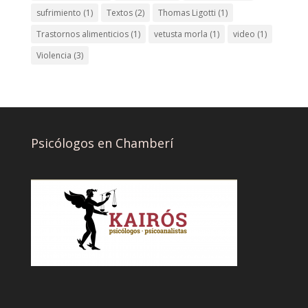
sufrimiento
(1)
Textos
(2)
Thomas Ligotti
(1)
Trastornos alimenticios
(1)
vetusta morla
(1)
video
(1)
Violencia
(3)
Psicólogos en Chamberí