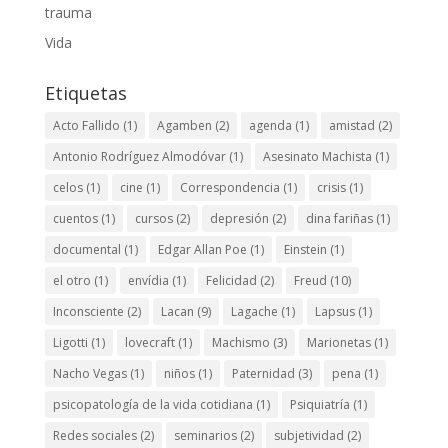
trauma
Vida
Etiquetas
Acto Fallido
(1)
Agamben
(2)
agenda
(1)
amistad
(2)
Antonio Rodríguez Almodóvar
(1)
Asesinato Machista
(1)
celos
(1)
cine
(1)
Correspondencia
(1)
crisis
(1)
cuentos
(1)
cursos
(2)
depresión
(2)
dina fariñas
(1)
documental
(1)
Edgar Allan Poe
(1)
Einstein
(1)
el otro
(1)
envídia
(1)
Felicidad
(2)
Freud
(10)
Inconsciente
(2)
Lacan
(9)
Lagache
(1)
Lapsus
(1)
Ligotti
(1)
lovecraft
(1)
Machismo
(3)
Marionetas
(1)
Nacho Vegas
(1)
niños
(1)
Paternidad
(3)
pena
(1)
psicopatología de la vida cotidiana
(1)
Psiquiatría
(1)
Redes sociales
(2)
seminarios
(2)
subjetividad
(2)