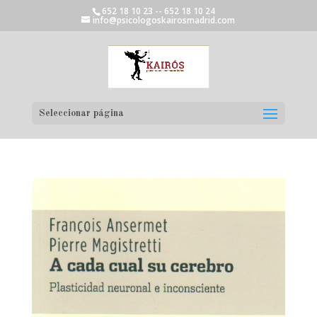
652 18 10 23 -- 652 18 10 24
info@psicologoskairosmadrid.com
Seleccionar página