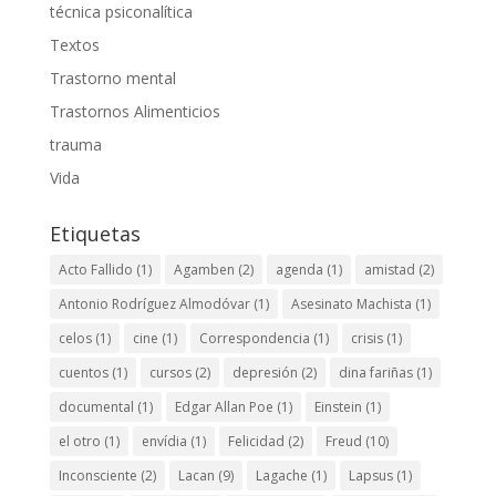
técnica psiconalítica
Textos
Trastorno mental
Trastornos Alimenticios
trauma
Vida
Etiquetas
Acto Fallido
(1)
Agamben
(2)
agenda
(1)
amistad
(2)
Antonio Rodríguez Almodóvar
(1)
Asesinato Machista
(1)
celos
(1)
cine
(1)
Correspondencia
(1)
crisis
(1)
cuentos
(1)
cursos
(2)
depresión
(2)
dina fariñas
(1)
documental
(1)
Edgar Allan Poe
(1)
Einstein
(1)
el otro
(1)
envídia
(1)
Felicidad
(2)
Freud
(10)
Inconsciente
(2)
Lacan
(9)
Lagache
(1)
Lapsus
(1)