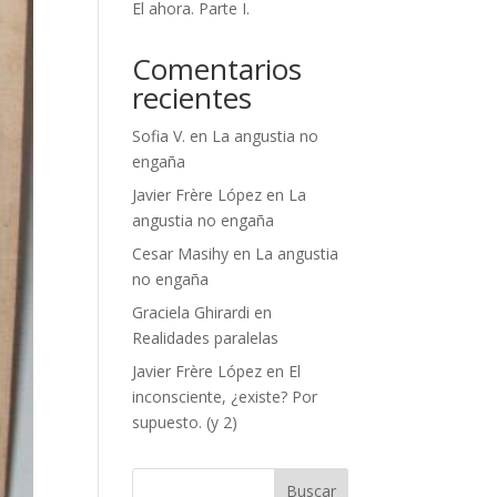
El ahora. Parte I.
Comentarios
recientes
Sofia V.
en
La angustia no
engaña
Javier Frère López
en
La
angustia no engaña
Cesar Masihy
en
La angustia
no engaña
Graciela Ghirardi
en
Realidades paralelas
Javier Frère López
en
El
inconsciente, ¿existe? Por
supuesto. (y 2)