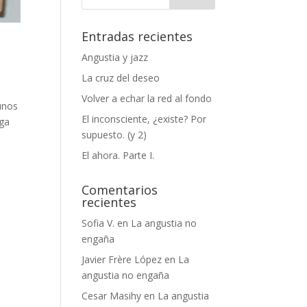
Entradas recientes
Angustia y jazz
La cruz del deseo
Volver a echar la red al fondo
unos
El inconsciente, ¿existe? Por
rga
supuesto. (y 2)
El ahora. Parte I.
Comentarios
recientes
Sofia V.
en
La angustia no
engaña
Javier Frère López
en
La
angustia no engaña
Cesar Masihy
en
La angustia