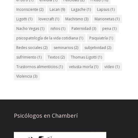
Inconsciente
(2)
Lacan
(9)
Lagache
(1)
Lapsus
(1)
Ligotti
(1)
lovecraft
(1)
Machismo
(3)
Marionetas
(1)
Nacho Vegas
(1)
niños
(1)
Paternidad
(3)
pena
(1)
psicopatología de la vida cotidiana
(1)
Psiquiatría
(1)
Redes sociales
(2)
seminarios
(2)
subjetividad
(2)
sufrimiento
(1)
Textos
(2)
Thomas Ligotti
(1)
Trastornos alimenticios
(1)
vetusta morla
(1)
video
(1)
Violencia
(3)
Psicólogos en Chamberí