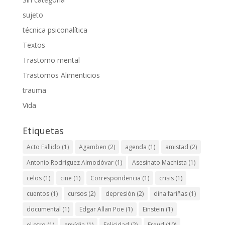
sujeto
técnica psiconalítica
Textos
Trastorno mental
Trastornos Alimenticios
trauma
Vida
Etiquetas
Acto Fallido
(1)
Agamben
(2)
agenda
(1)
amistad
(2)
Antonio Rodríguez Almodóvar
(1)
Asesinato Machista
(1)
celos
(1)
cine
(1)
Correspondencia
(1)
crisis
(1)
cuentos
(1)
cursos
(2)
depresión
(2)
dina fariñas
(1)
documental
(1)
Edgar Allan Poe
(1)
Einstein
(1)
el otro
(1)
envídia
(1)
Felicidad
(2)
Freud
(10)