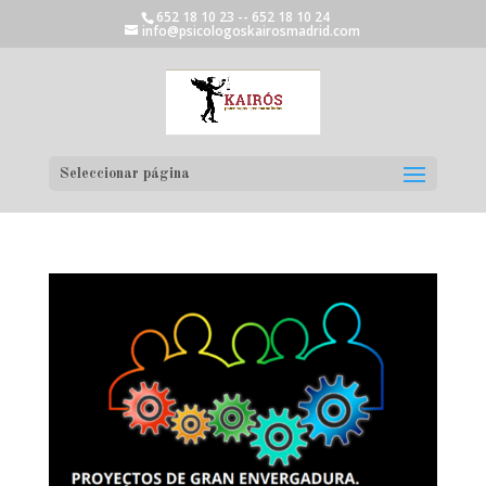
652 18 10 23 -- 652 18 10 24
info@psicologoskairosmadrid.com
Seleccionar página