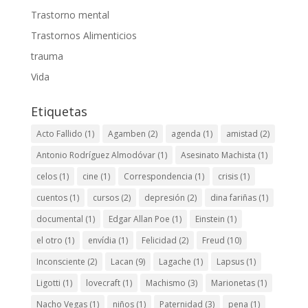
Trastorno mental
Trastornos Alimenticios
trauma
Vida
Etiquetas
Acto Fallido
(1)
Agamben
(2)
agenda
(1)
amistad
(2)
Antonio Rodríguez Almodóvar
(1)
Asesinato Machista
(1)
celos
(1)
cine
(1)
Correspondencia
(1)
crisis
(1)
cuentos
(1)
cursos
(2)
depresión
(2)
dina fariñas
(1)
documental
(1)
Edgar Allan Poe
(1)
Einstein
(1)
el otro
(1)
envídia
(1)
Felicidad
(2)
Freud
(10)
Inconsciente
(2)
Lacan
(9)
Lagache
(1)
Lapsus
(1)
Ligotti
(1)
lovecraft
(1)
Machismo
(3)
Marionetas
(1)
Nacho Vegas
(1)
niños
(1)
Paternidad
(3)
pena
(1)