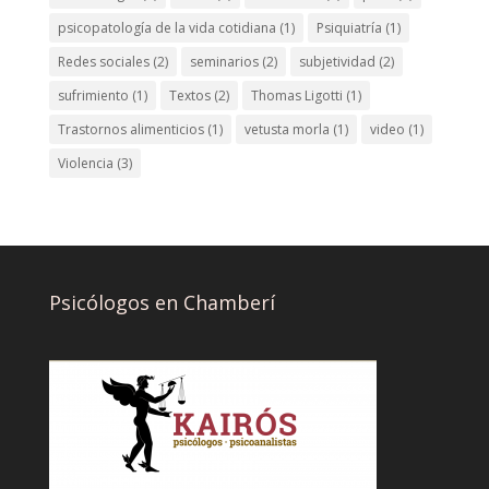
psicopatología de la vida cotidiana
(1)
Psiquiatría
(1)
Redes sociales
(2)
seminarios
(2)
subjetividad
(2)
sufrimiento
(1)
Textos
(2)
Thomas Ligotti
(1)
Trastornos alimenticios
(1)
vetusta morla
(1)
video
(1)
Violencia
(3)
Psicólogos en Chamberí