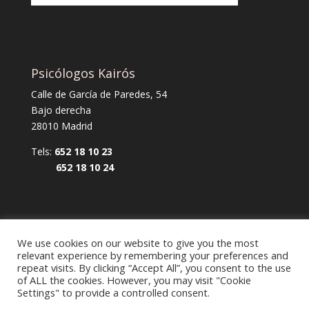
Psicólogos Kairós
Calle de García de Paredes, 54
Bajo derecha
28010 Madrid
Tels:
652 18 10 23
652 18 10 24
We use cookies on our website to give you the most
relevant experience by remembering your preferences and
repeat visits. By clicking “Accept All”, you consent to the use
of ALL the cookies. However, you may visit "Cookie
Aviso legal y política de privacidad
Settings" to provide a controlled consent.
Política de cookies