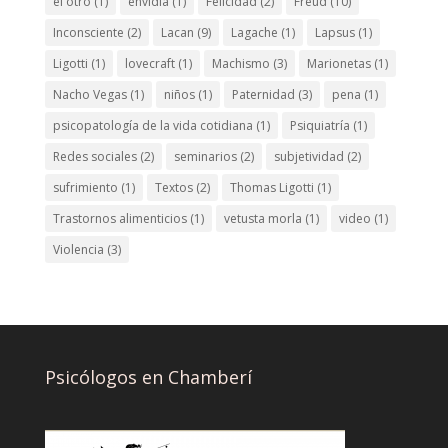
el otro
(1)
envídia
(1)
Felicidad
(2)
Freud
(10)
Inconsciente
(2)
Lacan
(9)
Lagache
(1)
Lapsus
(1)
Ligotti
(1)
lovecraft
(1)
Machismo
(3)
Marionetas
(1)
Nacho Vegas
(1)
niños
(1)
Paternidad
(3)
pena
(1)
psicopatología de la vida cotidiana
(1)
Psiquiatría
(1)
Redes sociales
(2)
seminarios
(2)
subjetividad
(2)
sufrimiento
(1)
Textos
(2)
Thomas Ligotti
(1)
Trastornos alimenticios
(1)
vetusta morla
(1)
video
(1)
Violencia
(3)
Psicólogos en Chamberí