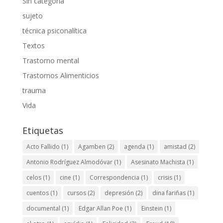
Sin categoría
sujeto
técnica psiconalítica
Textos
Trastorno mental
Trastornos Alimenticios
trauma
Vida
Etiquetas
Acto Fallido
(1)
Agamben
(2)
agenda
(1)
amistad
(2)
Antonio Rodríguez Almodóvar
(1)
Asesinato Machista
(1)
celos
(1)
cine
(1)
Correspondencia
(1)
crisis
(1)
cuentos
(1)
cursos
(2)
depresión
(2)
dina fariñas
(1)
documental
(1)
Edgar Allan Poe
(1)
Einstein
(1)