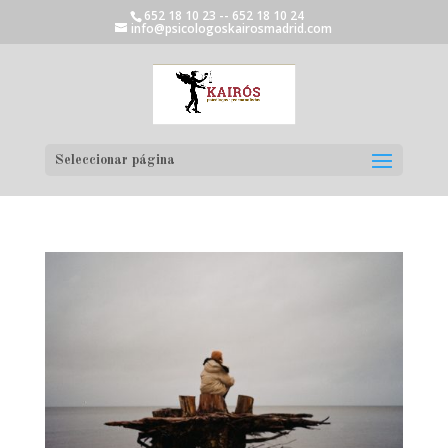
652 18 10 23 -- 652 18 10 24
info@psicologoskairosmadrid.com
Seleccionar página