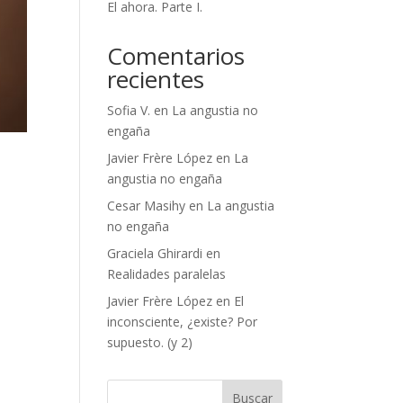
El ahora. Parte I.
Comentarios
recientes
Sofia V.
en
La angustia no
engaña
Javier Frère López
en
La
angustia no engaña
Cesar Masihy
en
La angustia
no engaña
Graciela Ghirardi
en
Realidades paralelas
Javier Frère López
en
El
inconsciente, ¿existe? Por
supuesto. (y 2)