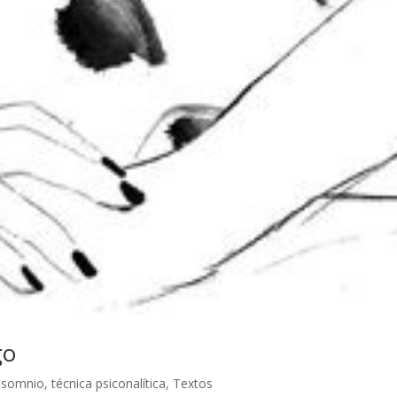
go
nsomnio
,
técnica psiconalítica
,
Textos