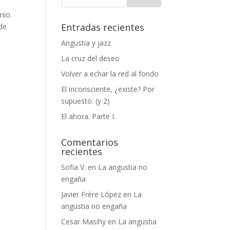
nio.
Entradas recientes
 de
Angustia y jazz
La cruz del deseo
Volver a echar la red al fondo
El inconsciente, ¿existe? Por
supuesto. (y 2)
El ahora. Parte I.
Comentarios
recientes
Sofia V.
en
La angustia no
engaña
Javier Frère López
en
La
angustia no engaña
Cesar Masihy
en
La angustia