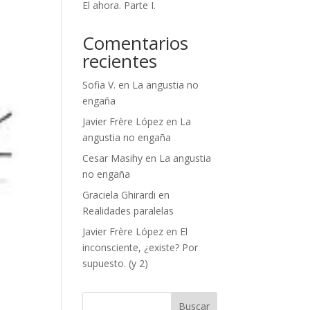
El ahora. Parte I.
Comentarios
recientes
Sofia V.
en
La angustia no
engaña
Javier Frère López
en
La
angustia no engaña
Cesar Masihy
en
La angustia
no engaña
Graciela Ghirardi
en
Realidades paralelas
Javier Frère López
en
El
inconsciente, ¿existe? Por
supuesto. (y 2)