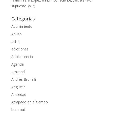
Javier Frère López
en
El inconsciente, ¿existe? Por
supuesto. (y 2)
Categorías
Aburrimiento
Abuso
actos
adicciones
Adolescencia
Agenda
Amistad
Andrés Brunelli
Angustia
Ansiedad
Atrapado en el tiempo
burn out