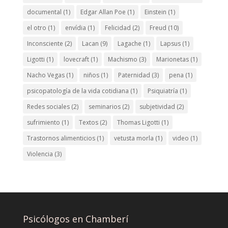
documental
(1)
Edgar Allan Poe
(1)
Einstein
(1)
el otro
(1)
envídia
(1)
Felicidad
(2)
Freud
(10)
Inconsciente
(2)
Lacan
(9)
Lagache
(1)
Lapsus
(1)
Ligotti
(1)
lovecraft
(1)
Machismo
(3)
Marionetas
(1)
Nacho Vegas
(1)
niños
(1)
Paternidad
(3)
pena
(1)
psicopatología de la vida cotidiana
(1)
Psiquiatría
(1)
Redes sociales
(2)
seminarios
(2)
subjetividad
(2)
sufrimiento
(1)
Textos
(2)
Thomas Ligotti
(1)
Trastornos alimenticios
(1)
vetusta morla
(1)
video
(1)
Violencia
(3)
Psicólogos en Chamberí