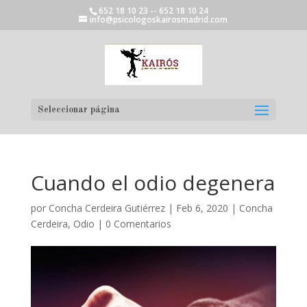
652 18 10 23 -- 652 18 10 24
info@psicologoskairosmadrid.com
Seleccionar página
Cuando el odio degenera
por
Concha Cerdeira Gutiérrez
|
Feb 6, 2020
|
Concha
Cerdeira
,
Odio
|
0 Comentarios