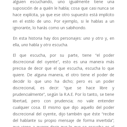
alguien escuchando, uno igualmente tiene una
suposición de a quién le habla; cosa que casi nunca se
hace explícita, ya que ese otro supuesto está implícito
en el estilo de uno. Por ejemplo, si le hablas a un
ignorante, lo harás como un sabihondo.
En esta historia hay dos personajes:
uno
y
otro
y, en
ella,
uno
habla y
otro
escucha.
El que escucha, por su parte, tiene “el poder
discrecional del oyente”, esto es una manera más
precisa de decir que el que escucha, escucha lo que
quiere. De alguna manera, el otro tiene el poder de
decidir lo que uno ha dicho; pero es un poder
discrecional, es decir: “que se hace libre y
prudencialmente”, según la R.A.E. Por lo tanto, se tiene
libertad, pero con prudencia; no vale entender
cualquier cosa. El mismo que dijo aquello del poder
discrecional del oyente, dijo también que éste “recibe
del hablante su propio mensaje de forma invertida”;
que viene a querer decir que lo que se escucha es el