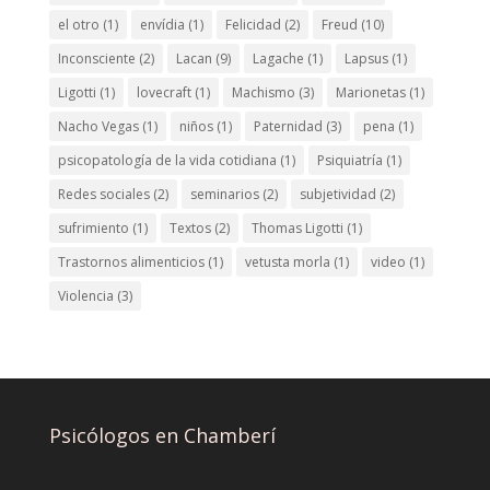
el otro
(1)
envídia
(1)
Felicidad
(2)
Freud
(10)
Inconsciente
(2)
Lacan
(9)
Lagache
(1)
Lapsus
(1)
Ligotti
(1)
lovecraft
(1)
Machismo
(3)
Marionetas
(1)
Nacho Vegas
(1)
niños
(1)
Paternidad
(3)
pena
(1)
psicopatología de la vida cotidiana
(1)
Psiquiatría
(1)
Redes sociales
(2)
seminarios
(2)
subjetividad
(2)
sufrimiento
(1)
Textos
(2)
Thomas Ligotti
(1)
Trastornos alimenticios
(1)
vetusta morla
(1)
video
(1)
Violencia
(3)
Psicólogos en Chamberí