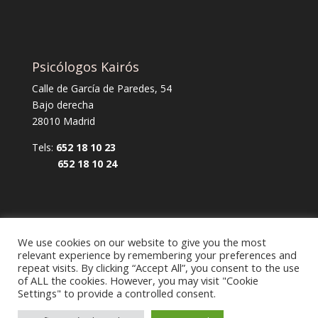
Psicólogos Kairós
Calle de García de Paredes, 54
Bajo derecha
28010 Madrid
Tels:
652 18 10 23
652 18 10 24
We use cookies on our website to give you the most
relevant experience by remembering your preferences and
repeat visits. By clicking “Accept All”, you consent to the use
Aviso legal y política de privacidad
of ALL the cookies. However, you may visit "Cookie
Settings" to provide a controlled consent.
Política de cookies