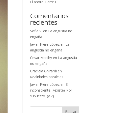
El ahora. Parte I.
Comentarios
recientes
Sofia V.
en
La angustia no
engaña
Javier Frère López
en
La
angustia no engaña
Cesar Masihy
en
La angustia
no engaña
Graciela Ghirardi
en
Realidades paralelas
Javier Frère López
en
El
inconsciente, ¿existe? Por
supuesto. (y 2)