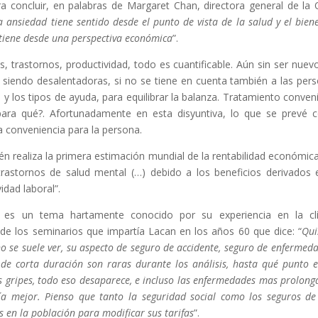
ara concluir, en palabras de Margaret Chan, directora general de la
 ansiedad tiene sentido desde el punto de vista de la salud y el biene
 tiene desde una perspectiva económica
”.
 trastornos, productividad, todo es cuantificable. Aún sin ser nuevo
n siendo desalentadoras, si no se tiene en cuenta también a las per
 y los tipos de ayuda, para equilibrar la balanza. Tratamiento conven
 para qué?. Afortunadamente en esta disyuntiva, lo que se prevé
a conveniencia para la persona.
ién realiza la primera estimación mundial de la rentabilidad económic
 trastornos de salud mental (…) debido a los beneficios derivados 
idad laboral”.
d es un tema hartamente conocido por su experiencia en la clí
 los seminarios que impartía Lacan en los años 60 que dice: “
Qui
 no se suele ver, su aspecto de seguro de accidente, seguro de enfermeda
de corta duración son raras durante los análisis, hasta qué punto 
las gripes, todo eso desaparece, e incluso las enfermedades mas prolong
ría mejor. Pienso que tanto la seguridad social como los seguros de
s en la población para modificar sus tarifas
”.