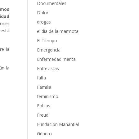
Documentales
demos
Dolor
idad
drogas
poner
 está
el día de la marmota
El Tiempo
re la
Emergencia
Enfermedad mental
ún la
Entrevistas
falta
Familia
feminismo
Fobias
Freud
Fundación Manantial
Género