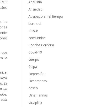
 OMS:
Angustia
star,
Ansiedad
Atrapado en el tiempo
, las
burn out
sonas
Chiste
iente
comunidad
 como
Concha Cerdeira
Covid-19
a que
en la
cuerpo
Culpa
nica.
Depresión
siera
Desamparo
d. Es
deseo
en un
adas.
Dina Fariñas
 vida
disciplina