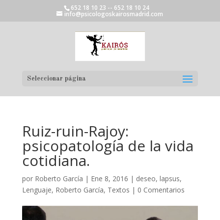
652 18 10 23 -- 652 18 10 24
info@psicologoskairosmadrid.com
Seleccionar página
Ruiz-ruin-Rajoy:
psicopatología de la vida
cotidiana.
por
Roberto García
|
Ene 8, 2016
|
deseo
,
lapsus
,
Lenguaje
,
Roberto García
,
Textos
|
0 Comentarios