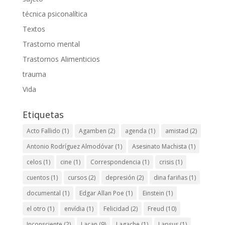
técnica psiconalítica
Textos
Trastorno mental
Trastornos Alimenticios
trauma
Vida
Etiquetas
Acto Fallido
(1)
Agamben
(2)
agenda
(1)
amistad
(2)
Antonio Rodríguez Almodóvar
(1)
Asesinato Machista
(1)
celos
(1)
cine
(1)
Correspondencia
(1)
crisis
(1)
cuentos
(1)
cursos
(2)
depresión
(2)
dina fariñas
(1)
documental
(1)
Edgar Allan Poe
(1)
Einstein
(1)
el otro
(1)
envídia
(1)
Felicidad
(2)
Freud
(10)
Inconsciente
(2)
Lacan
(9)
Lagache
(1)
Lapsus
(1)