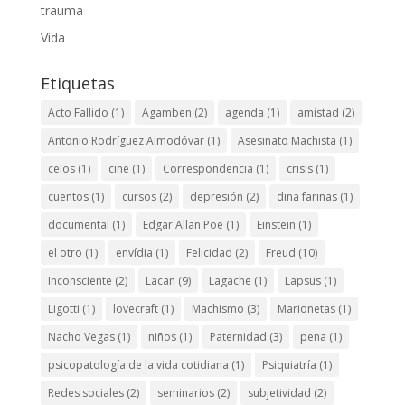
trauma
Vida
Etiquetas
Acto Fallido
(1)
Agamben
(2)
agenda
(1)
amistad
(2)
Antonio Rodríguez Almodóvar
(1)
Asesinato Machista
(1)
celos
(1)
cine
(1)
Correspondencia
(1)
crisis
(1)
cuentos
(1)
cursos
(2)
depresión
(2)
dina fariñas
(1)
documental
(1)
Edgar Allan Poe
(1)
Einstein
(1)
el otro
(1)
envídia
(1)
Felicidad
(2)
Freud
(10)
Inconsciente
(2)
Lacan
(9)
Lagache
(1)
Lapsus
(1)
Ligotti
(1)
lovecraft
(1)
Machismo
(3)
Marionetas
(1)
Nacho Vegas
(1)
niños
(1)
Paternidad
(3)
pena
(1)
psicopatología de la vida cotidiana
(1)
Psiquiatría
(1)
Redes sociales
(2)
seminarios
(2)
subjetividad
(2)