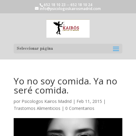
652 18 10 23 -- 652 18 10 24
info@psicologoskairosmadrid.com
Seleccionar página
Yo no soy comida. Ya no
seré comida.
por
Psicologos Kairos Madrid
|
Feb 11, 2015
|
Trastornos Alimenticios
|
0 Comentarios