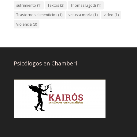
sufrimiento
(1)
Textos
(2)
Thomas Ligotti
(1)
Trastornos alimenticios
(1)
vetusta morla
(1)
video
(1)
Violencia
(3)
Psicólogos en Chamberí