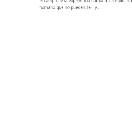
el campo de la experiencia humana. La Política, l
humano que no pueden ser -y...