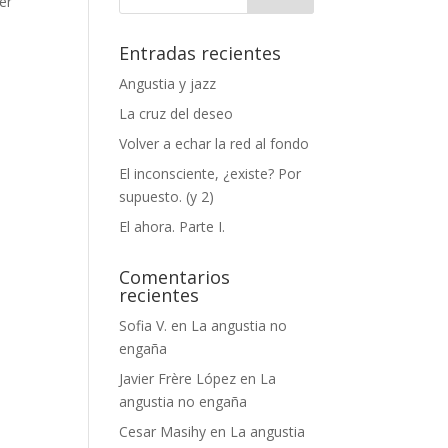
er
Entradas recientes
Angustia y jazz
La cruz del deseo
Volver a echar la red al fondo
El inconsciente, ¿existe? Por
supuesto. (y 2)
El ahora. Parte I.
Comentarios
recientes
Sofia V.
en
La angustia no
engaña
Javier Frère López
en
La
angustia no engaña
Cesar Masihy
en
La angustia