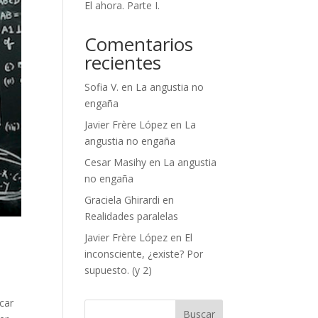
El ahora. Parte I.
Comentarios
recientes
Sofia V.
en
La angustia no
engaña
Javier Frère López
en
La
angustia no engaña
Cesar Masihy
en
La angustia
no engaña
Graciela Ghirardi
en
Realidades paralelas
Javier Frère López
en
El
inconsciente, ¿existe? Por
supuesto. (y 2)
car