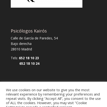
Psicólogos Kairós
Calle de García de Paredes, 54
Bajo derecha
28010 Madrid
Tels:
652 18 10 23
652 18 10 24
We use cookies on our website to give you the most
relevant experience by remembering your preferences and
repeat visits. By clicking “Accept All”, you consent to the use
Aviso legal y política de privacidad
of ALL the cookies. However, you may visit "Cookie