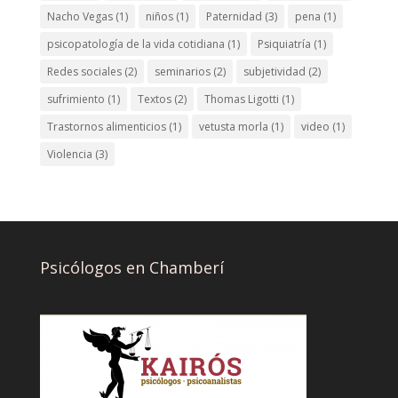
Nacho Vegas
(1)
niños
(1)
Paternidad
(3)
pena
(1)
psicopatología de la vida cotidiana
(1)
Psiquiatría
(1)
Redes sociales
(2)
seminarios
(2)
subjetividad
(2)
sufrimiento
(1)
Textos
(2)
Thomas Ligotti
(1)
Trastornos alimenticios
(1)
vetusta morla
(1)
video
(1)
Violencia
(3)
Psicólogos en Chamberí