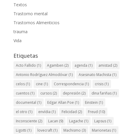
Textos
Trastorno mental
Trastornos Alimenticios
trauma
Vida
Etiquetas
Acto Fallido
(1)
Agamben
(2)
agenda
(1)
amistad
(2)
Antonio Rodríguez Almodóvar
(1)
Asesinato Machista
(1)
celos
(1)
cine
(1)
Correspondencia
(1)
crisis
(1)
cuentos
(1)
cursos
(2)
depresión
(2)
dina fariñas
(1)
documental
(1)
Edgar Allan Poe
(1)
Einstein
(1)
el otro
(1)
envídia
(1)
Felicidad
(2)
Freud
(10)
Inconsciente
(2)
Lacan
(9)
Lagache
(1)
Lapsus
(1)
Ligotti
(1)
lovecraft
(1)
Machismo
(3)
Marionetas
(1)